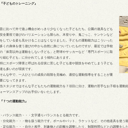
『子どものトレーニング』
昔に比べて外で遊ぶ機会がめっきり少なくなった子どもたち。公園の遊具なども
安全重視で遊びのバリエーションも限られ、木登りや、鬼ごっこ、ケンケンなど
をしている姿も見かけることはなくなりました。子どもの運動能力はこういった
多くの身体を使う遊びの中から自然に身についていたものですが、最近では学校
の「体育以外は運動をしない子ども」と野球やサッカーなど「専門スポーツに取
り組む子ども」に分かれてしまう傾向にあります。
特にスポーツ障害と呼ばれる症状に苦しむ子ども達や競技をやめてしまう子ども
達も多いのが現状です。
そんな中で、一人ひとりの成長の段階を見極め、適切な運動指導をすることが重
要になってきます。
当スタジオではそんな子どもたちの運動能力を７項目に分け、運動の苦手なお子様を運動
ォーマンスアップのお手伝いをいたします。
『７つの運動能力』
・バランス能力・・・文字通りバランスをとる能力です。
・分化能力・・・物を扱う能力です。ボールやバット、ラケットなど、その他道具を使う
・定位能力・・・自分と相手、対象物との距離を調整したり、制限時間などとの調整をし