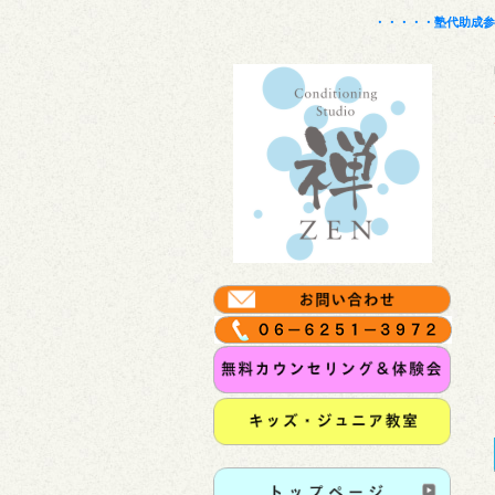
・・・・
・塾代助成参画