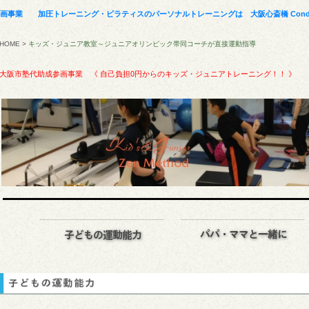
事業 加圧トレーニング・ピラティスのパーソナルトレーニングは 大阪心斎橋 Conditioni
HOME
>
キッズ・ジュニア教室～ジュニアオリンピック帯同コーチが直接運動指導
大阪市塾代助成参画事業 《 自己負担0円からのキッズ・ジュニアトレーニング！！ 》